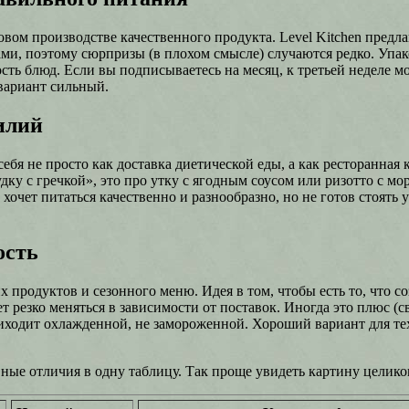
овом производстве качественного продукта. Level Kitchen предл
ми, поэтому сюрпризы (в плохом смысле) случаются редко. Упак
ь блюд. Если вы подписываетесь на месяц, к третьей неделе мож
вариант сильный.
илий
ебя не просто как доставка диетической еды, а как ресторанная к
у с гречкой», это про утку с ягодным соусом или ризотто с мо
 хочет питаться качественно и разнообразно, но не готов стоять
ость
 продуктов и сезонного меню. Идея в том, чтобы есть то, что со
т резко меняться в зависимости от поставок. Иногда это плюс (
риходит охлажденной, не замороженной. Хороший вариант для тех
вные отличия в одну таблицу. Так проще увидеть картину целик