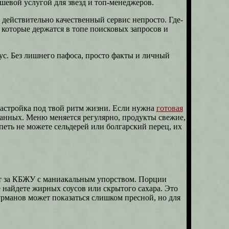
ишевой услугой для звезд и топ-менеджеров.
действительно качественный сервис непросто. Где-
, которые держатся в топе поисковых запросов и
кус. Без лишнего пафоса, просто факты и личный
 настройка под твой ритм жизни. Если нужна
готовая
ованных. Меню меняется регулярно, продукты свежие,
еть не можете сельдерей или болгарский перец, их
дит за КБЖУ с маниакальным упорством. Порции
 найдете жирных соусов или скрытого сахара. Это
урманов может показаться слишком пресной, но для