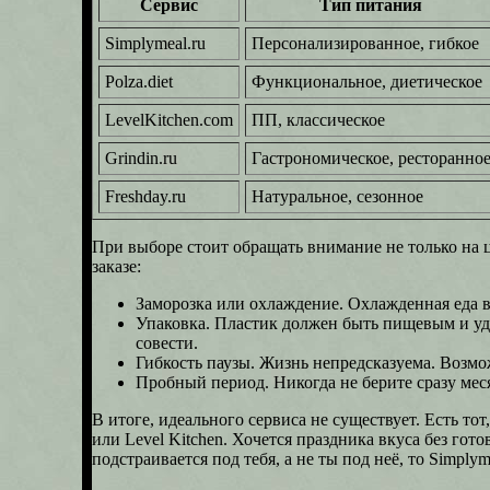
Сервис
Тип питания
Simplymeal.ru
Персонализированное, гибкое
Polza.diet
Функциональное, диетическое
LevelKitchen.com
ПП, классическое
Grindin.ru
Гастрономическое, ресторанно
Freshday.ru
Натуральное, сезонное
При выборе стоит обращать внимание не только на ц
заказе:
Заморозка или охлаждение. Охлажденная еда вс
Упаковка. Пластик должен быть пищевым и уд
совести.
Гибкость паузы. Жизнь непредсказуема. Возмо
Пробный период. Никогда не берите сразу меся
В итоге, идеального сервиса не существует. Есть то
или Level Kitchen. Хочется праздника вкуса без го
подстраивается под тебя, а не ты под неё, то Simp