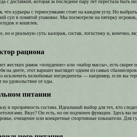
да с доставкой, которая за последние пару лет перестала быть н
 что курьеры с термосумками стоят на каждом углу. Но выбрать 
вший суп в помятой упаковке. Мы посмотрели на пятерку игроков
елудок и кошелек.
, но и реальную суть: калораж, состав, логистику и, конечно, в
ктор рациона
нет жестких рамок «похудение» или «набор массы», есть скорее
 себя на диете, этот вариант выглядит одним из самых сбалансир
но исключить нелюбимые ингредиенты — например, если вы терп
т на удовольствие от еды.
альном питании
ьзу и прозрачность состава. Идеальный выбор для тех, кто сле
тологами. Вкус? Он есть, но он подчинен функции. Здесь вы не
оровье, очищение или конкретные спортивные показатели. Для г
авильного питания