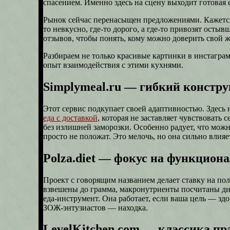
спасением. Именно здесь на сцену выходит готовая е
Рынок сейчас перенасыщен предложениями. Кажется,
то невкусно, где-то дорого, а где-то привозят осты
отзывов, чтобы понять, кому можно доверить свой ж
Разбираем не только красивые картинки в инстаграме
опыт взаимодействия с этими кухнями.
Simplymeal.ru — гибкий констру
Этот сервис подкупает своей адаптивностью. Здесь 
еда с доставкой
, которая не заставляет чувствовать
без излишней заморозки. Особенно радует, что мож
просто не положат. Это мелочь, но она сильно влияе
Polza.diet — фокус на функцион
Проект с говорящим названием делает ставку на пол
взвешены до грамма, макронутриенты посчитаны дие
еда-инструмент. Она работает, если ваша цель — зд
ЗОЖ-энтузиастов — находка.
LevelKitchen.com — классика пр