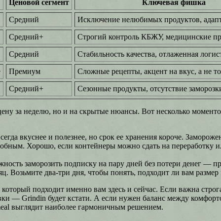
Ценовой сегмент
Ключевая фишка
Средний
Исключение нелюбимых продуктов, адапт
Средний+
Строгий контроль КБЖУ, медицинские п
Средний
Стабильность качества, отлаженная логис
е
Премиум
Сложные рецепты, акцент на вкус, а не то
Средний+
Сезонные продукты, отсутствие заморозк
ену за неделю, но и на скрытые нюансы. Вот несколько моменто
егда вкуснее и полезнее, но срок ее хранения короче. Заморожен
обным. Хорошо, если контейнеры можно сдать на переработку ил
жность заморозить подписку на пару дней без потери денег — пр
ц. Возьмите два-три дня, чтобы понять, подходит ли вам размер
т, который подходит именно вам здесь и сейчас. Если важна стр
товки — Grindin будет кстати. А если нужен баланс между комфор
lymeal выглядит наиболее гармоничным решением.