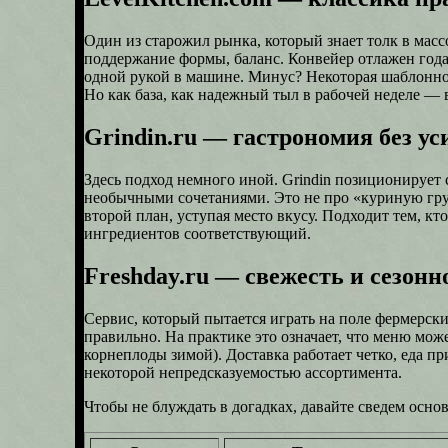
Один из старожил рынка, который знает толк в масс
поддержание формы, баланс. Конвейер отлажен года
одной рукой в машине. Минус? Некоторая шаблонност
Но как база, как надежный тыл в рабочей неделе — 
Grindin.ru — гастрономия без ус
d
Здесь подход немного иной. Grindin позиционирует с
необычными сочетаниями. Это не про «куриную грудк
второй план, уступая место вкусу. Подходит тем, кто
ингредиентов соответствующий.
Freshday.ru — свежесть и сезонн
Сервис, который пытается играть на поле фермерских
правильно. На практике это означает, что меню може
корнеплоды зимой). Доставка работает четко, еда п
некоторой непредсказуемостью ассортимента.
Чтобы не блуждать в догадках, давайте сведем осно